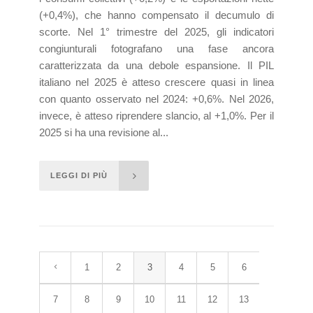
(+0,4%), che hanno compensato il decumulo di
scorte. Nel 1° trimestre del 2025, gli indicatori
congiunturali fotografano una fase ancora
caratterizzata da una debole espansione. Il PIL
italiano nel 2025 è atteso crescere quasi in linea
con quanto osservato nel 2024: +0,6%. Nel 2026,
invece, è atteso riprendere slancio, al +1,0%. Per il
2025 si ha una revisione al...
LEGGI DI PIÙ
1
2
3
4
5
6
7
8
9
10
11
12
13