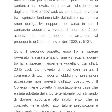
sentenza ha rilevato, in particolare, che le norme
degli artt. 2603 e 2607 cod. civ. sono da annoverare
tra i «principi fondamentali» dell’istituto, da stimare
«non derogabili» neppure nel caso in cui il
consorzio assuma la «veste di una società per
azioni», per tale proposito richiamandosi al
precedente di Cass., 4 novembre 1982, n. 5787.
Sotto il secondo aspetto, essa ha in specie
ravvisato la sussistenza di una «stretta analogia»
tra la fattispecie in esame e «quella di cui all’art.
2345 cod. civ., divieto di modificare senza il
consenso di tutti i soci gli obblighi di prestazioni
accessorie non previsti dall’atto costitutivo». Il
Collegio ritiene corretta l’impostazione di base che
è stata adottata dalla Corte territoriale, pur stimando
di dovere apportare allo svolgimento, che in
concreto ne è stato fatto, talune precisazioni e
chiarimenti. Come segue in appresso.