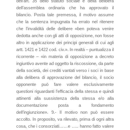
dell’art. 35 dello statuto sociale e della delibera
dell’assemblea ordinaria che ha approvato il
bilancio. Posta tale premessa, il motivo assume
che la sentenza impugnata ha errato nel ritenere
che l’invalidità delle delibere «ben poteva venire
dedotta anche con gli atti di opposizione, non fosse
altro in applicazione dei principi generali di cui agli
artt. 1421 e 1422 cod. civ.». In realtà – puntualizza il
ricorrente – «in materia di opposizione a decreto
ingiuntivo avente ad oggetto la riscossione, da parte
della società, dei crediti vantati verso i soci in base
alla delibera di approvazione del bilancio, il socio
opponente può fare valere esclusivamente
questioni riguardanti l’efficacia della stessa e quindi
attinenti alla sussistenza della stessa e/o alla
documentazione posta a fondamento
dell’ingiunzione». 9.- Il motivo non può essere
accolto. In proposito, va rilevato, prima di ogni altra
cosa, che i consorziati……e ….. hanno fatto valere