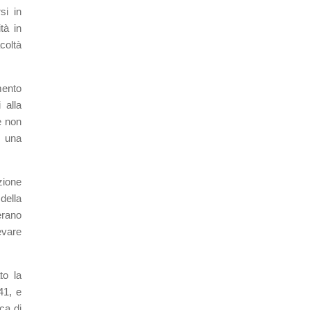
si in
tà in
coltà
mento
 alla
e non
e una
zione
della
erano
levare
to la
941, e
ca di