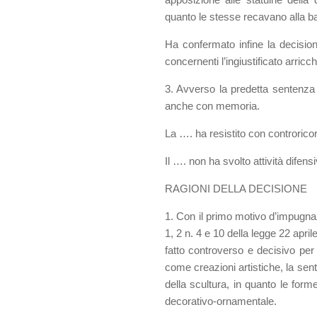
quanto le stesse recavano alla b
Ha confermato infine la decision
concernenti l’ingiustificato arricc
3. Avverso la predetta sentenza l
anche con memoria.
La …. ha resistito con controrico
Il …. non ha svolto attività difens
RAGIONI DELLA DECISIONE
1. Con il primo motivo d’impugnazi
1, 2 n. 4 e 10 della legge 22 apri
fatto controverso e decisivo per i
come creazioni artistiche, la sen
della scultura, in quanto le fo
decorativo-ornamentale.