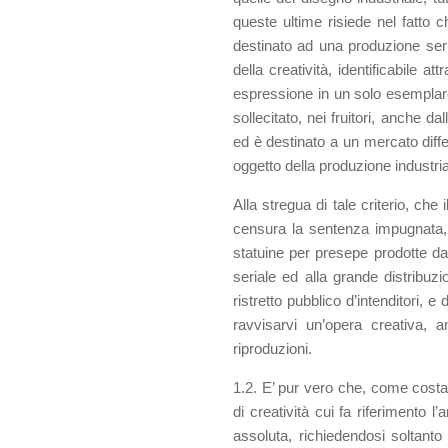
queste ultime risiede nel fatto 
destinato ad una produzione seri
della creatività, identificabile a
espressione in un solo esemplare
sollecitato, nei fruitori, anche da
ed è destinato a un mercato differ
oggetto della produzione industria
Alla stregua di tale criterio, ch
censura la sentenza impugnata, n
statuine per presepe prodotte dal
seriale ed alla grande distribuzi
ristretto pubblico d’intenditori, e
ravvisarvi un’opera creativa, a
riproduzioni.
1.2. E’ pur vero che, come costan
di creatività cui fa riferimento l’
assoluta, richiedendosi soltanto