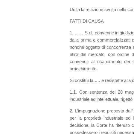
Udita la relazione svolta nella ca
FATTI DI CAUSA
1. …… S.r.l. convenne in giudizio
dalla prima e commercializzati d
nonché oggetto di concorrenza sle
ritiro dal mercato, con ordine 
convenuti al risarcimento dei d
arricchimento.
Si costituì la …. e resistette all
1.1. Con sentenza del 28 maggi
industriale ed intellettuale, riget
2. L’impugnazione proposta dall’
per la proprietà industriale e
decisione, la Corte ha ritenuto c
possedessero i requisiti necessari