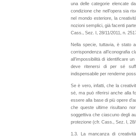
una delle categorie elencate da
condizione che nell’opera sia ris
nel mondo esteriore, la creativi
nozioni semplici, già facenti parte
Cass., Sez. I, 28/11/2011, n. 251
Nella specie, tuttavia, è stato a
corrispondenza all’iconografia cl
all’impossibilità di identificare u
deve ritenersi di per sé suffi
indispensabile per renderne possib
Se è vero, infatti, che la creativ
sé, ma può riferirsi anche alla
essere alla base di più opere d’a
che queste ultime risultano norm
soggettiva che ciascuno degli aut
protezione (cfr. Cass., Sez. I, 28
1.3. La mancanza di creatività