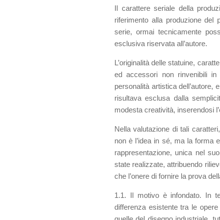
Il carattere seriale della produ
riferimento alla produzione del 
serie, ormai tecnicamente poss
esclusiva riservata all’autore.
L’originalità delle statuine, cara
ed accessori non rinvenibili in p
personalità artistica dell’autore,
risultava esclusa dalla semplici
modesta creatività, inserendosi l
Nella valutazione di tali caratt
non è l’idea in sé, ma la forma es
rappresentazione, unica nel suo 
state realizzate, attribuendo rilie
che l’onere di fornire la prova d
1.1. Il motivo è infondato. In 
differenza esistente tra le opere d
quelle del disegno industriale, t