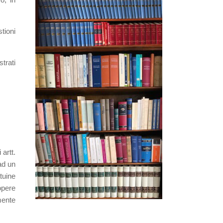
tioni
trati
artt.
ad un
tuine
opere
mente