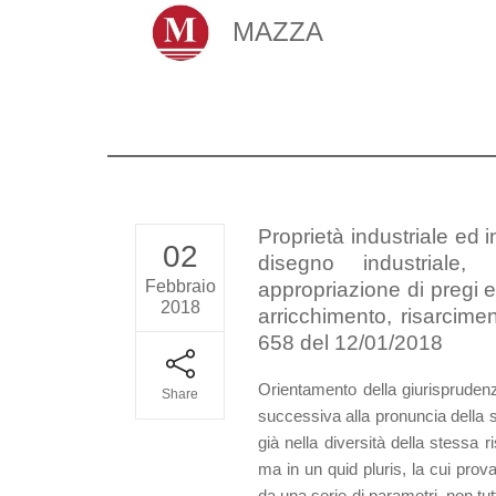
MAZZA
Proprietà industriale ed in
02
disegno industriale,
Febbraio
appropriazione di pregi e 
2018
arricchimento, risarcimen
658 del 12/01/2018
Orientamento della giurisprudenza
Share
successiva alla pronuncia della s
già nella diversità della stessa ri
ma in un quid pluris, la cui prov
da una serie di parametri, non tu