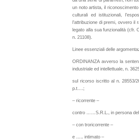
un noto artista, il riconoscimento
culturali ed istituzionali, l’e
l’attribuzione di premi, ovvero i
legato alla sua funzionalità (cfr.
n. 21108).
Linee essenziali delle argomenta
ORDINANZA avverso la sentenza d
industriale ed intellettuale, n. 3
sul ricorso iscritto al n. 2855
p.t….;
– ricorrente –
contro ……S.R.L., in persona del 
– con troricorrente –
e ….. intimato –