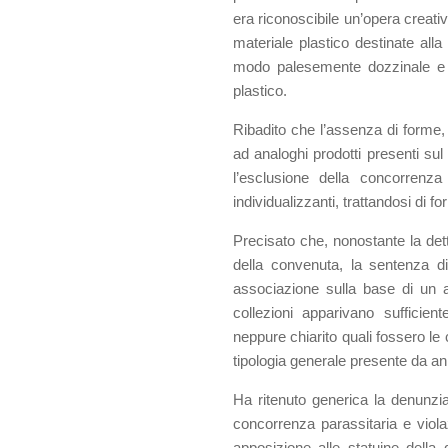
era riconoscibile un’opera creativ
materiale plastico destinate alla
modo palesemente dozzinale e c
plastico.
Ribadito che l’assenza di forme, 
ad analoghi prodotti presenti sul 
l’esclusione della concorrenza
individualizzanti, trattandosi di 
Precisato che, nonostante la dettag
della convenuta, la sentenza d
associazione sulla base di un
collezioni apparivano sufficie
neppure chiarito quali fossero le 
tipologia generale presente da an
Ha ritenuto generica la denunzia
concorrenza parassitaria e viola
apposizione alle statuine della