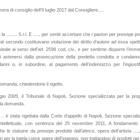
mera di consiglio dell’Il luglio 2017 dal Consigliere….
 la ……. S.r.l. E …., per sentir accertare che i pastori per presepe pro
al secondo costituivano violazione dei diritto d’autore ad essa spett
ale ai sensi dell’art. 2598 cod. civ., e per sentirne disporre l’imme
di astenersi dalla prosecuzione della predetta condotta e condann
anni o, in subordine, al pagamento dell’indennizzo per l’ingiustif
a domanda, chiedendone il rigetto.
o 2009, il Tribunale di Napoli, Sezione specializzata per la prop
tò la domanda.
… è stata rigettata dalla Corte d’appello di Napoli, Sezione speciali
d intellettuale, con sentenza del 25 novembre 2011. A fondamento 
he le statuine da presepe prodotte dall’attrice, opera dell’artista ….
 per la tutela come opere dell’ingegno, non trattandosi di prodotti nei 