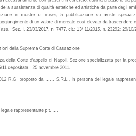
 della sussistenza di qualità estetiche ed artistiche da parte degli amb
sposizione in mostre o musei, la pubblicazione su riviste specializ
l raggiungimento di un valore di mercato così elevato da trascendere q
 Cass., Sez. I, 23/03/2017, n. 7477, cit.; 13/ 11/2015, n. 23292; 29/10/
zioni della Suprema Corte di Cassazione
ella Corte d’appello di Napoli, Sezione specializzata per la prop
625/11 depositata il 25 novembre 2011.
3/2012 R.G. proposto da …… S.R.L., in persona del legale rappresen
legale rappresentante p.t. ….