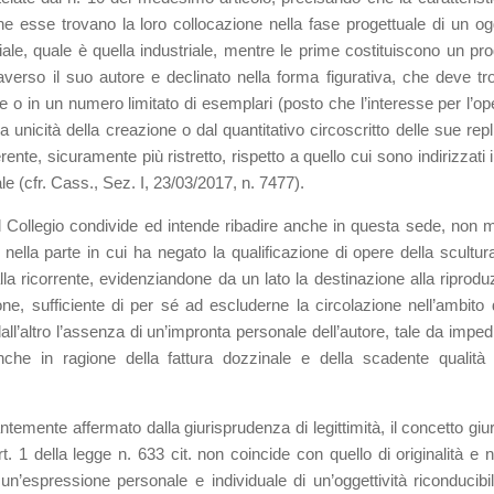
che esse trovano la loro collocazione nella fase progettuale di un og
ale, quale è quella industriale, mentre le prime costituiscono un pro
ttraverso il suo autore e declinato nella forma figurativa, che deve tr
 o in un numero limitato di esemplari (posto che l’interesse per l’op
lla unicità della creazione o dal quantitativo circoscritto delle sue rep
ente, sicuramente più ristretto, rispetto a quello cui sono indirizzati 
le (cfr. Cass., Sez. I, 23/03/2017, n. 7477).
e il Collegio condivide ed intende ribadire anche in questa sede, non m
ella parte in cui ha negato la qualificazione di opere della scultura
la ricorrente, evidenziandone da un lato la destinazione alla riprodu
one, sufficiente di per sé ad escluderne la circolazione nell’ambito 
 dall’altro l’assenza di un’impronta personale dell’autore, tale da imped
nche in ragione della fattura dozzinale e della scadente qualità 
temente affermato dalla giurisprudenza di legittimità, il concetto giur
art. 1 della legge n. 633 cit. non coincide con quello di originalità e 
 un’espressione personale e individuale di un’oggettività riconducibi