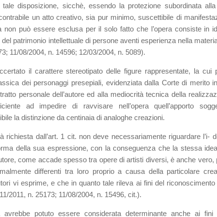
 tale disposizione, sicchè, essendo la protezione subordinata alla
contrabile un atto creativo, sia pur minimo, suscettibile di manifesta
tà non può essere esclusa per il solo fatto che l’opera consiste in i
 del patrimonio intellettuale di persone aventi esperienza nella materia
73; 11/08/2004, n. 14596; 12/03/2004, n. 5089).
ccertato il carattere stereotipato delle figure rappresentate, la cui 
assica dei personaggi presepiali, evidenziata dalla Corte di merito i
n tratto personale dell’autore ed alla mediocrità tecnica della realizza
ciente ad impedire di ravvisare nell’opera quell’apporto sogge
ile la distinzione da centinaia di analoghe creazioni.
ità richiesta dall’art. 1 cit. non deve necessariamente riguardare l’i- 
 forma della sua espressione, con la conseguenza che la stessa ide
utore, come accade spesso tra opere di artisti diversi, è anche vero, 
almente differenti tra loro proprio a causa della particolare creat
ori vi esprime, e che in quanto tale rileva ai fini del riconoscimento 
/11/2011, n. 25173; 11/08/2004, n. 15496, cit.).
 avrebbe potuto essere considerata determinante anche ai fini 