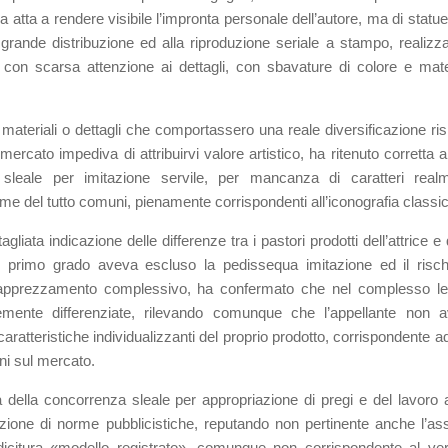
a atta a rendere visibile l’impronta personale dell’autore, ma di statue
 grande distribuzione ed alla riproduzione seriale a stampo, realizza
on scarsa attenzione ai dettagli, con sbavature di colore e mate
materiali o dettagli che comportassero una reale diversificazione ris
mercato impediva di attribuirvi valore artistico, ha ritenuto corretta 
 sleale per imitazione servile, per mancanza di caratteri real
forme del tutto comuni, pienamente corrispondenti all’iconografia classi
liata indicazione delle differenze tra i pastori prodotti dell’attrice e 
i primo grado aveva escluso la pedissequa imitazione ed il risch
 apprezzamento complessivo, ha confermato che nel complesso l
ntemente differenziate, rilevando comunque che l’appellante non 
caratteristiche individualizzanti del proprio prodotto, corrispondente a
ni sul mercato.
 della concorrenza sleale per appropriazione di pregi e del lavoro al
zione di norme pubblicistiche, reputando non pertinente anche l’ass
 dicitura «modello registrato», comunque non corrispondente al ver