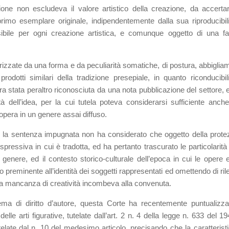
zione non escludeva il valore artistico della creazione, da accertar
primo esemplare originale, indipendentemente dalla sua riproducibili
ibile per ogni creazione artistica, e comunque oggetto di una fa
tterizzate da una forma e da peculiarità somatiche, di postura, abbiglia
rodotti similari della tradizione presepiale, in quanto riconducibili
 era stata peraltro riconosciuta da una nota pubblicazione del settore, 
tà dell’idea, per la cui tutela poteva considerarsi sufficiente anch
’opera in un genere assai diffuso.
eri, la sentenza impugnata non ha considerato che oggetto della prote
pressiva in cui è tradotta, ed ha pertanto trascurato le particolarità 
genere, ed il contesto storico-culturale dell’epoca in cui le opere 
vo preminente all’identità dei soggetti rappresentati ed omettendo di ri
ella mancanza di creatività incombeva alla convenuta.
tema di diritto d’autore, questa Corte ha recentemente puntualizza
elle arti figurative, tutelate dall’art. 2 n. 4 della legge n. 633 del 1
utelate dal n. 10 del medesimo articolo, precisando che la caratteristi