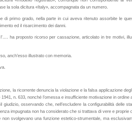
ase la sola dicitura «Italy», accompagnata da un numero.
e di primo grado, nella parte in cui aveva ritenuto assorbite le ques
himento ed il risarcimento dei danni.
’…. ha proposto ricorso per cassazione, articolato in tre motivi, illus
rso, anch’esso illustrato con memoria.
iva.
one, la ricorrente denuncia la violazione e la falsa applicazione degli 
le 1941, n. 633, nonché l’omessa e insufficiente motivazione in ordine 
l giudizio, osservando che, nell’escludere la configurabilità delle sta
tenza impugnata non ha considerato che si trattava di vere e proprie 
rme non svolgevano una funzione estetico-strumentale, ma esclusiva