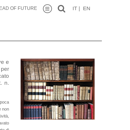
IT
|
EN
EAD OF FUTURE
ve e
per
cato
. n.
epoca
e non
ività,
avato
te di