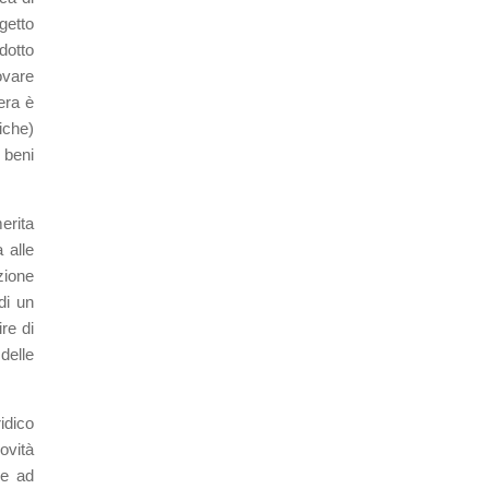
getto
dotto
ovare
era è
liche)
i beni
erita
 alle
zione
di un
ire di
delle
idico
novità
le ad