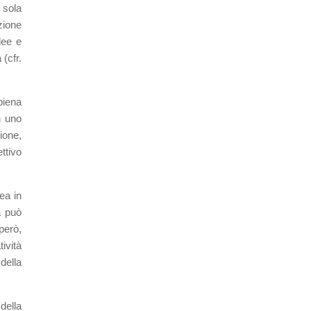
 sola
zione
dee e
 (cfr.
piena
n uno
zione,
ttivo
dea in
a può
però,
ività
della
della