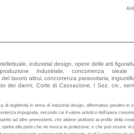
AH
tellettuale, industrial design, opere delle arti figurati
 produzione industriale, concorrenza sleale 
del lavoro altrui, concorrenza parassitaria, ingiustifi
to dei danni, Corte di Cassazione, I Sez. civ., sent
 di legittimità in tema di industrial design, affermatosi peraltro in 
entenza impugnata, secondo cui il valore artistico dell’opera consist
spetto ad altre preesistenti, che attiene piuttosto al profilo della creat
a spetta alla parte che ne invoca la protezione, e che può essere ric
tti necessariamente compresenti in concreto, quali la creazione da par