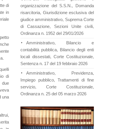
tte di
organizzazione del S.S.N., Domanda
te in
risarcitoria, Giurisdizione esclusiva del
riale
giudice amministrativo, Suprema Corte
di Cassazione, Sezioni Unite civili,
Ordinanza n. 1952 del 29/01/2026
petto
Amministrativo, Bilancio e
anche
contabilità pubblica, Bilancio degli enti
mente
locali dissestati, Corte Costituzionale,
ca.
Sentenza n. 17 del 19 febbraio 2026
quelli
Amministrativo, Previdenza,
io di
Impiego pubblico, Trattamenti di fine
e due
servizio, Corte Costituzionale,
aveva
Ordinanza n. 25 del 05 marzo 2026
d una
trui,
erita
o, in