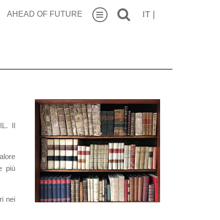
IT
|
AHEAD OF FUTURE
L. Il
alore
e più
i nei