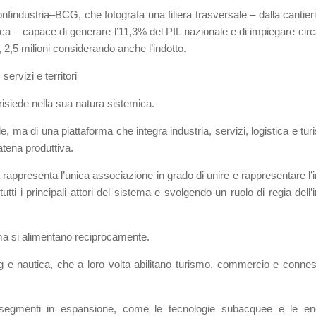
industria–BCG, che fotografa una filiera trasversale – dalla cantieri
esca – capace di generare l’11,3% del PIL nazionale e di impiegare circ
, 2,5 milioni considerando anche l’indotto.
servizi e territori
isiede nella sua natura sistemica.
le, ma di una piattaforma che integra industria, servizi, logistica e tu
atena produttiva.
 rappresenta l’unica associazione in grado di unire e rappresentare l’i
utti i principali attori del sistema e svolgendo un ruolo di regia dell’
ma si alimentano reciprocamente.
ng e nautica, che a loro volta abilitano turismo, commercio e connes
segmenti in espansione, come le tecnologie subacquee e le en