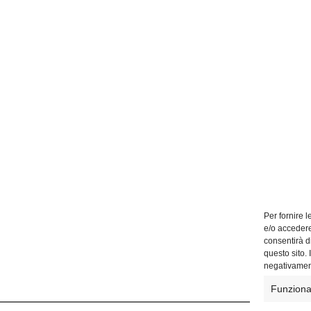
Per fornire 
e/o accedere
consentirà d
questo sito.
negativament
Funziona