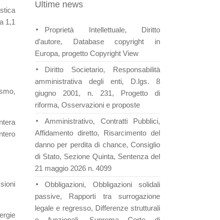
Ultime news
stica
a 1,1
Proprietà Intellettuale, Diritto
d’autore, Database copyright in
Europa, progetto Copyright View
Diritto Societario, Responsabilità
amministrativa degli enti, D.lgs. 8
rismo,
giugno 2001, n. 231, Progetto di
riforma, Osservazioni e proposte
Amministrativo, Contratti Pubblici,
ntera
Affidamento diretto, Risarcimento del
intero
danno per perdita di chance, Consiglio
di Stato, Sezione Quinta, Sentenza del
21 maggio 2026 n. 4099
sioni
Obbligazioni, Obbligazioni solidali
passive, Rapporti tra surrogazione
legale e regresso, Differenze strutturali
ergie
e funzionali, Suprema Corte di