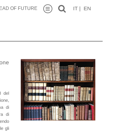
IT
|
EN
EAD OF FUTURE
ione
8 del
ione,
ma di
ra di
sendo
le gli