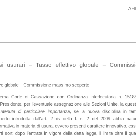
AH
essi usurari – Tasso effettivo globale – Commiss
ttivo globale – Commissione massimo scoperto –
rema Corte di Cassazione con Ordinanza interlocutoria n. 1518
residente, per l’eventuale assegnazione alle Sezioni Unite, la quest
ritenuta di particolare importanza
, se la nuova disciplina in te
o introdotta dall’art. 2-bis della l. n. 2 del 2009 abbia natu
ormativa in materia di usura, ovvero presenti carattere innovativo, es
ti sorti dopo l’entrata in vigore della detta legge, il limite oltre il qua