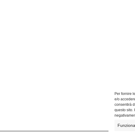
Per fornire 
e/o accedere
consentirà d
questo sito.
negativament
Funziona